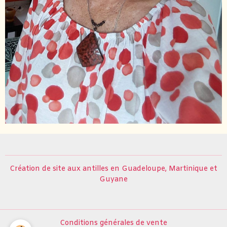
Création de site aux antilles
en
Guadeloupe
,
Martinique
et
Guyane
Conditions générales de vente